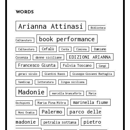
WORDS
Arianna Attinasi
Biblioteca
book performance
Caltavuturo
Cefalù
Damiano
Caltavuturo
Cerda
Ciminna
EDIZIONI ARIANNA
Cosenza
donne siciliane
Francesco Giunta
Fulvia Toscano
Gangi
geraci siculo
Giardini Naxos
Giuseppe Giovanni Battaglia
handicap
letteratura
lingua siciliana
Madonie
marcella brancaforte
Maria
marinella fiume
Maria Pina Mitra
Occhipinti
Palermo
parco delle
Moni Ovadia
pietro
madonie
petralia sottana