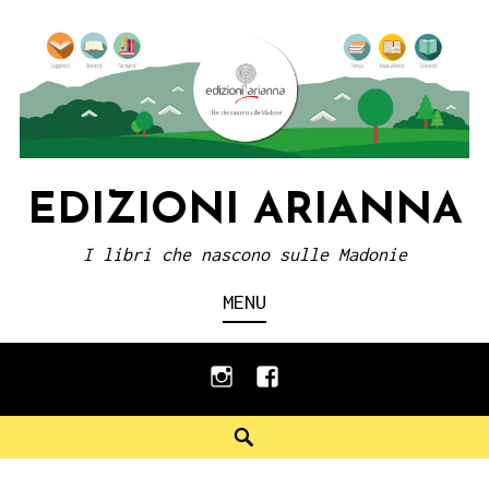
Skip
to
content
EDIZIONI ARIANNA
I libri che nascono sulle Madonie
MENU
instagram
facebook
Search