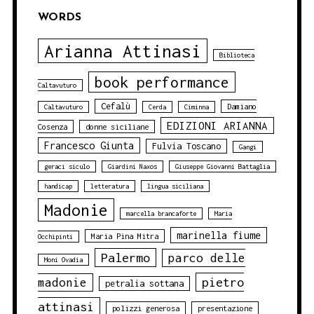
WORDS
Arianna Attinasi
Biblioteca
book performance
Caltavuturo
Cefalù
Damiano
Caltavuturo
Cerda
Ciminna
EDIZIONI ARIANNA
Cosenza
donne siciliane
Francesco Giunta
Fulvia Toscano
Gangi
geraci siculo
Giardini Naxos
Giuseppe Giovanni Battaglia
handicap
letteratura
lingua siciliana
Madonie
marcella brancaforte
Maria
marinella fiume
Maria Pina Mitra
Occhipinti
Palermo
parco delle
Moni Ovadia
pietro
madonie
petralia sottana
attinasi
polizzi generosa
presentazione