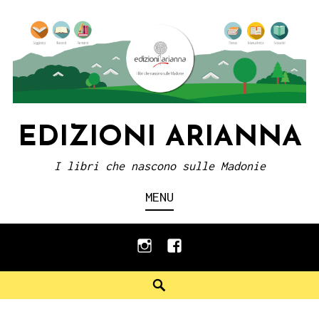
Skip
to
content
EDIZIONI ARIANNA
I libri che nascono sulle Madonie
MENU
instagram
facebook
Search