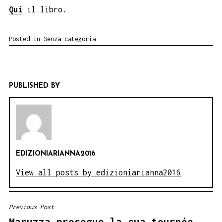
Qui
il libro.
Posted in
Senza categoria
PUBLISHED BY
EDIZIONIARIANNA2016
View all posts by edizioniarianna2016
Previous Post
NAVIGAZIONE
Maruzza prosegue la sua tournée.