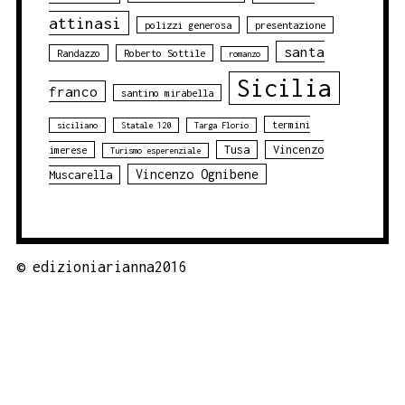
attinasi
polizzi generosa
presentazione
santa
Randazzo
Roberto Sottile
romanzo
Sicilia
franco
santino mirabella
termini
siciliano
Statale 120
Targa Florio
Tusa
Vincenzo
imerese
Turismo esperenziale
Vincenzo Ognibene
Muscarella
©
edizioniarianna2016