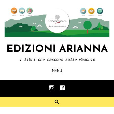
Skip
to
content
EDIZIONI ARIANNA
I libri che nascono sulle Madonie
MENU
instagram
facebook
Search