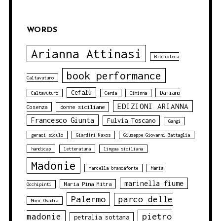
WORDS
Arianna Attinasi
Biblioteca
book performance
Caltavuturo
Cefalù
Damiano
Caltavuturo
Cerda
Ciminna
EDIZIONI ARIANNA
Cosenza
donne siciliane
Francesco Giunta
Fulvia Toscano
Gangi
geraci siculo
Giardini Naxos
Giuseppe Giovanni Battaglia
handicap
letteratura
lingua siciliana
Madonie
marcella brancaforte
Maria
marinella fiume
Maria Pina Mitra
Occhipinti
Palermo
parco delle
Moni Ovadia
pietro
madonie
petralia sottana