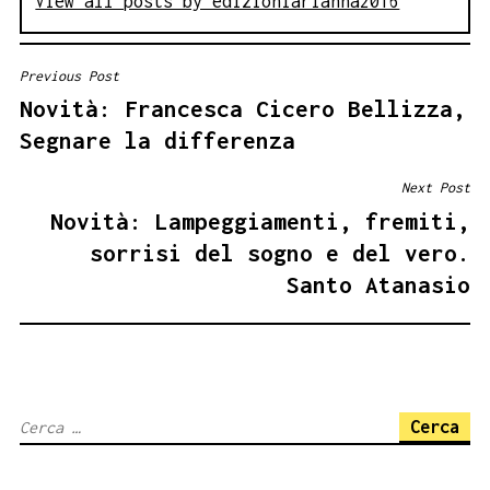
View all posts by edizioniarianna2016
Previous Post
NAVIGAZIONE
Novità: Francesca Cicero Bellizza,
ARTICOLI
Segnare la differenza
Next Post
Novità: Lampeggiamenti, fremiti,
sorrisi del sogno e del vero.
Santo Atanasio
Ricerca
per: