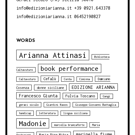
info@edizioniarianna.it +39 0921.643378
info@edizioniarianna.it 06452190827
WORDS
Arianna Attinasi
Biblioteca
book performance
Caltavuturo
Cefalù
Damiano
Caltavuturo
Cerda
Ciminna
EDIZIONI ARIANNA
Cosenza
donne siciliane
Francesco Giunta
Fulvia Toscano
Gangi
geraci siculo
Giardini Naxos
Giuseppe Giovanni Battaglia
handicap
letteratura
lingua siciliana
Madonie
marcella brancaforte
Maria
marinella fiume
Maria Pina Mitra
Occhipinti