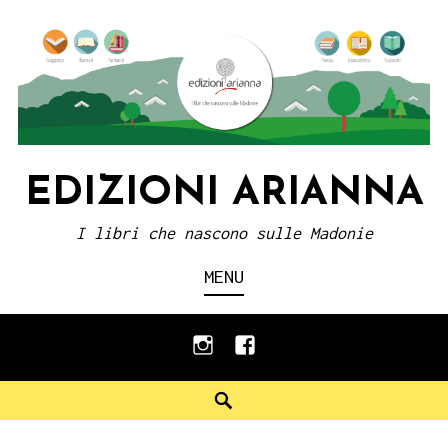
Skip
to
content
EDIZIONI ARIANNA
I libri che nascono sulle Madonie
MENU
instagram
facebook
Search