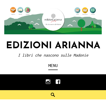
Skip
to
content
EDIZIONI ARIANNA
I libri che nascono sulle Madonie
MENU
instagram
facebook
Search