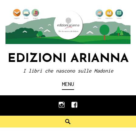
Skip
to
content
EDIZIONI ARIANNA
I libri che nascono sulle Madonie
MENU
instagram
facebook
Search