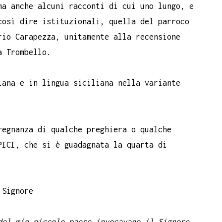
ma anche alcuni racconti di cui uno lungo, e
così dire istituzionali, quella del parroco
rio Carapezza, unitamente alla recensione
a Trombello.
iana e in lingua siciliana nella variante
regnanza di qualche preghiera o qualche
PICI, che si è guadagnata la quarta di
 Signore
del mio piccolo paese invocavano il Signore,