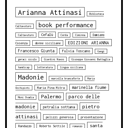
Arianna Attinasi
Biblioteca
book performance
Caltavuturo
Cefalù
Damiano
Caltavuturo
Cerda
Ciminna
EDIZIONI ARIANNA
Cosenza
donne siciliane
Francesco Giunta
Fulvia Toscano
Gangi
geraci siculo
Giardini Naxos
Giuseppe Giovanni Battaglia
handicap
letteratura
lingua siciliana
Madonie
marcella brancaforte
Maria
marinella fiume
Maria Pina Mitra
Occhipinti
Palermo
parco delle
Moni Ovadia
pietro
madonie
petralia sottana
attinasi
polizzi generosa
presentazione
santa
Randazzo
Roberto Sottile
romanzo