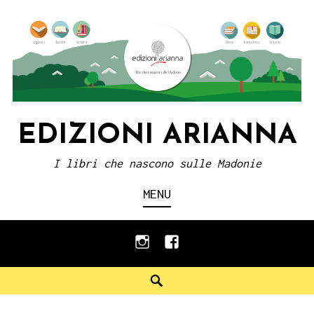
Skip
to
content
EDIZIONI ARIANNA
I libri che nascono sulle Madonie
MENU
instagram
facebook
Search