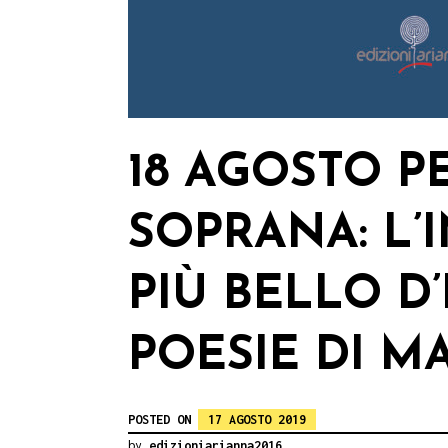
18 AGOSTO P
SOPRANA: L’
PIÙ BELLO D’
POESIE DI M
POSTED ON
17 AGOSTO 2019
by
edizioniarianna2016