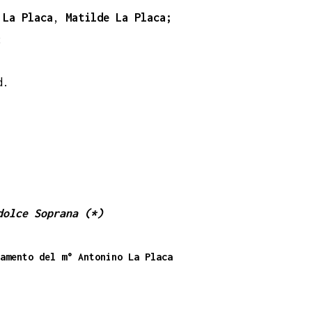
 La Placa
,
Matilde La Placa;
;
d.
dolce Soprana (*)
amento del m° Antonino La Placa