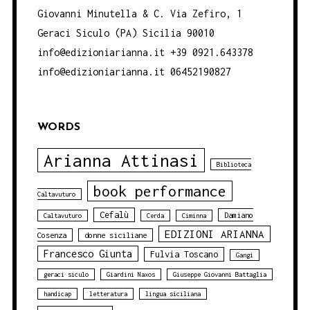
Giovanni Minutella & C. Via Zefiro, 1
Geraci Siculo (PA) Sicilia 90010
info@edizioniarianna.it +39 0921.643378
info@edizioniarianna.it 06452190827
WORDS
Arianna Attinasi
Biblioteca
book performance
Caltavuturo
Cefalù
Damiano
Caltavuturo
Cerda
Ciminna
EDIZIONI ARIANNA
Cosenza
donne siciliane
Francesco Giunta
Fulvia Toscano
Gangi
geraci siculo
Giardini Naxos
Giuseppe Giovanni Battaglia
handicap
letteratura
lingua siciliana