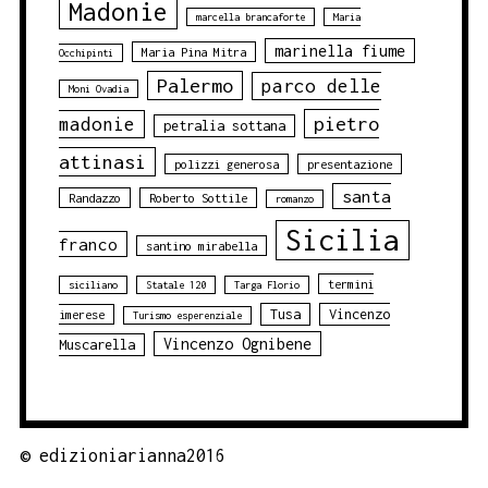
Madonie
marcella brancaforte
Maria
marinella fiume
Maria Pina Mitra
Occhipinti
Palermo
parco delle
Moni Ovadia
pietro
madonie
petralia sottana
attinasi
polizzi generosa
presentazione
santa
Randazzo
Roberto Sottile
romanzo
Sicilia
franco
santino mirabella
termini
siciliano
Statale 120
Targa Florio
Tusa
Vincenzo
imerese
Turismo esperenziale
Vincenzo Ognibene
Muscarella
©
edizioniarianna2016