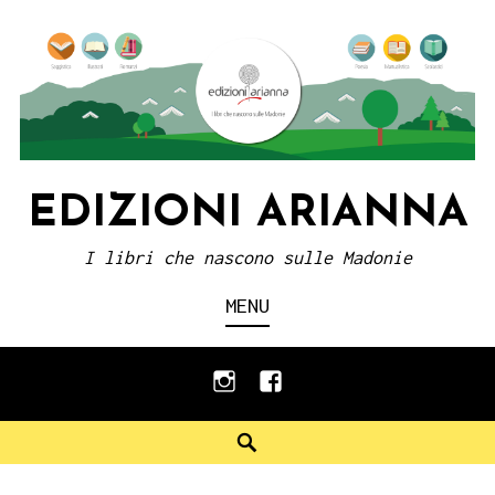
Skip
to
content
EDIZIONI ARIANNA
I libri che nascono sulle Madonie
MENU
instagram
facebook
Search