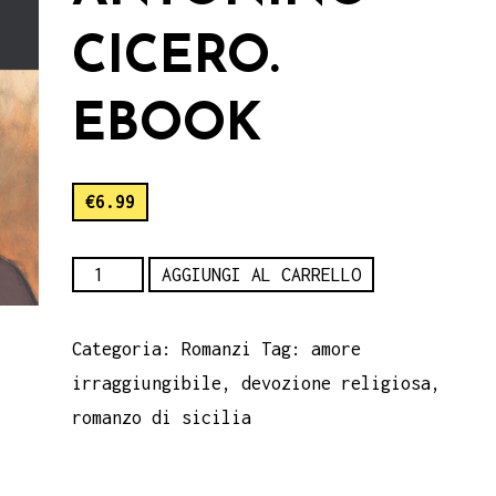
CICERO.
EBOOK
€
6.99
La
AGGIUNGI AL CARRELLO
devozione
di
Categoria:
Romanzi
Tag:
amore
Turi,
irraggiungibile
,
devozione religiosa
,
di
romanzo di sicilia
Antonino
Cicero.