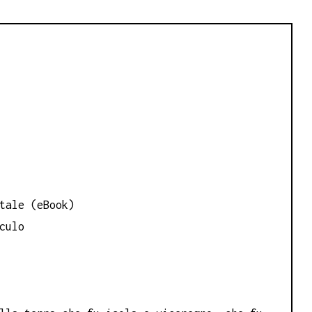
eBook
quantità
tale (eBook)
culo