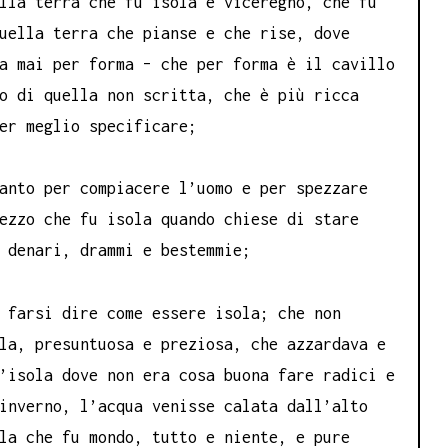
lla terra che fu isola e viceregno, che fu
uella terra che pianse e che rise, dove
a mai per forma – che per forma è il cavillo
o di quella non scritta, che è più ricca
er meglio specificare;
anto per compiacere l’uomo e per spezzare
ezzo che fu isola quando chiese di stare
 denari, drammi e bestemmie;
 farsi dire come essere isola; che non
la, presuntuosa e preziosa, che azzardava e
’isola dove non era cosa buona fare radici e
inverno, l’acqua venisse calata dall’alto
la che fu mondo, tutto e niente, e pure