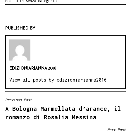
Posted in
Senza categoria
PUBLISHED BY
EDIZIONIARIANNA2016
View all posts by edizioniarianna2016
Previous Post
NAVIGAZIONE
A Bologna Marmellata d’arance, il
ARTICOLI
romanzo di Rosalia Messina
Next Post