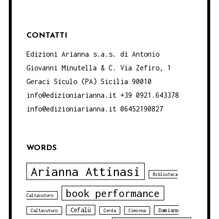
CONTATTI
Edizioni Arianna s.a.s. di Antonio
Giovanni Minutella & C. Via Zefiro, 1
Geraci Siculo (PA) Sicilia 90010
info@edizioniarianna.it +39 0921.643378
info@edizioniarianna.it 06452190827
WORDS
Arianna Attinasi
Biblioteca
book performance
Caltavuturo
Cefalù
Damiano
Caltavuturo
Cerda
Ciminna