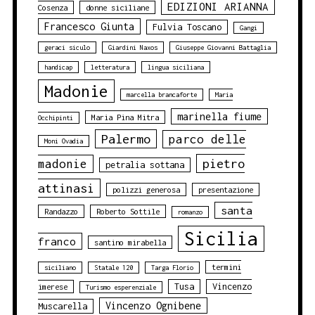
EDIZIONI ARIANNA
Cosenza
donne siciliane
Francesco Giunta
Fulvia Toscano
Gangi
geraci siculo
Giardini Naxos
Giuseppe Giovanni Battaglia
handicap
letteratura
lingua siciliana
Madonie
marcella brancaforte
Maria
marinella fiume
Maria Pina Mitra
Occhipinti
Palermo
parco delle
Moni Ovadia
pietro
madonie
petralia sottana
attinasi
polizzi generosa
presentazione
santa
Randazzo
Roberto Sottile
romanzo
Sicilia
franco
santino mirabella
termini
siciliano
Statale 120
Targa Florio
Tusa
Vincenzo
imerese
Turismo esperenziale
Vincenzo Ognibene
Muscarella