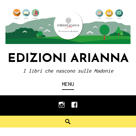
Skip
to
content
EDIZIONI ARIANNA
I libri che nascono sulle Madonie
MENU
instagram
facebook
Search