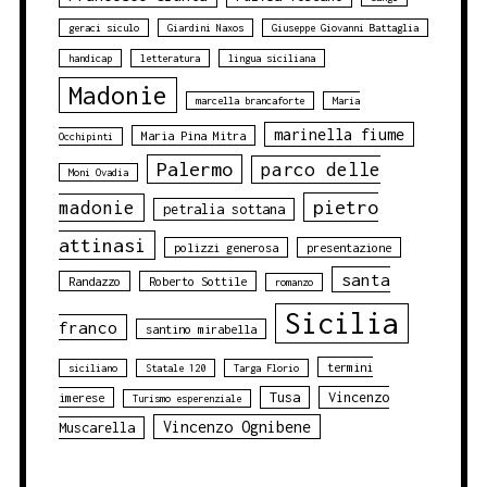
geraci siculo
Giardini Naxos
Giuseppe Giovanni Battaglia
handicap
letteratura
lingua siciliana
Madonie
marcella brancaforte
Maria
marinella fiume
Maria Pina Mitra
Occhipinti
Palermo
parco delle
Moni Ovadia
pietro
madonie
petralia sottana
attinasi
polizzi generosa
presentazione
santa
Randazzo
Roberto Sottile
romanzo
Sicilia
franco
santino mirabella
termini
siciliano
Statale 120
Targa Florio
Tusa
Vincenzo
imerese
Turismo esperenziale
Vincenzo Ognibene
Muscarella