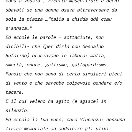
manu a Vossia”, ricette maschiliste e occhi
sbavati se una donna osava attraversare da
sola la piazza …“talìa a chidda ddà comu
s’annaca…”
Ed eccole le parole – sottaciute, non
dicibili- che (per dirla con Gesualdo
Bufalino) bruciavano le labbra: mafia,
omertà, onore, gallismo, gattopardismo.
Parole che non sono di certo simulacri pieni
di vento e che sarebbe colpevole bendare e/o
tacere.
E il cui veleno ha agito (e agisce) in
silenzio.
Ed eccola la tua voce, caro Vincenzo: nessuna
lirica memoriale ad addolcire gli ulivi