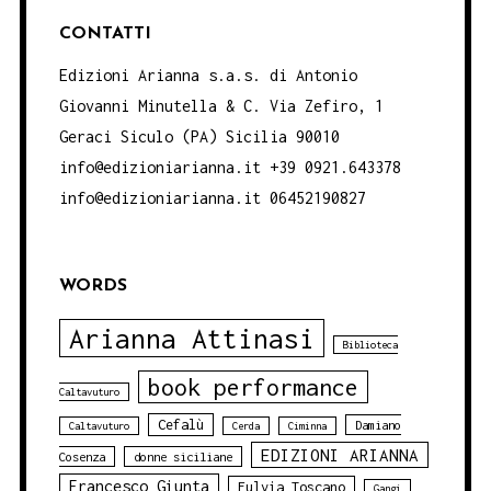
CONTATTI
Edizioni Arianna s.a.s. di Antonio
Giovanni Minutella & C. Via Zefiro, 1
Geraci Siculo (PA) Sicilia 90010
info@edizioniarianna.it +39 0921.643378
info@edizioniarianna.it 06452190827
WORDS
Arianna Attinasi
Biblioteca
book performance
Caltavuturo
Cefalù
Damiano
Caltavuturo
Cerda
Ciminna
EDIZIONI ARIANNA
Cosenza
donne siciliane
Francesco Giunta
Fulvia Toscano
Gangi