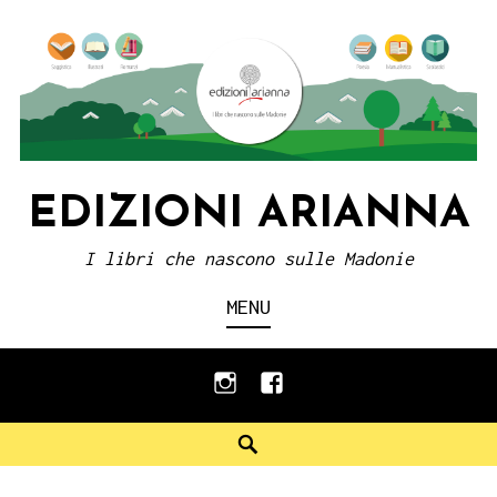
Skip
to
content
EDIZIONI ARIANNA
I libri che nascono sulle Madonie
MENU
instagram
facebook
Search