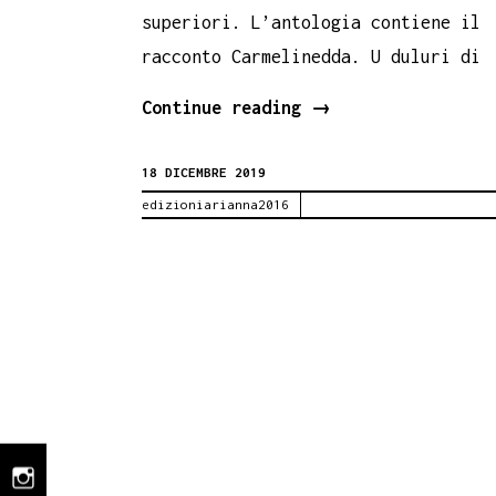
superiori. L’antologia contiene il
racconto Carmelinedda. U duluri di
Carmelinedda
Continue reading
→
di
18 DICEMBRE 2019
Santa
edizioniarianna2016
Franco
nell’antologia
L’isola
singolare.
Liceo
Umberto
I
di
Palermo.
instagram