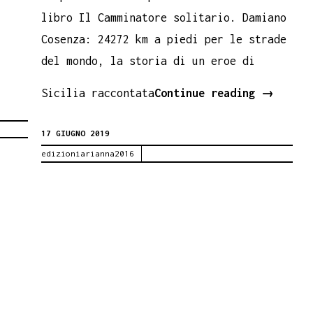
libro Il Camminatore solitario. Damiano
Cosenza: 24272 km a piedi per le strade
del mondo, la storia di un eroe di
Damiano
Sicilia raccontata
Continue reading
→
Cosenza:
17 GIUGNO 2019
24
edizioniarianna2016
mila
chilomet
a
piedi
per
le
strade
del