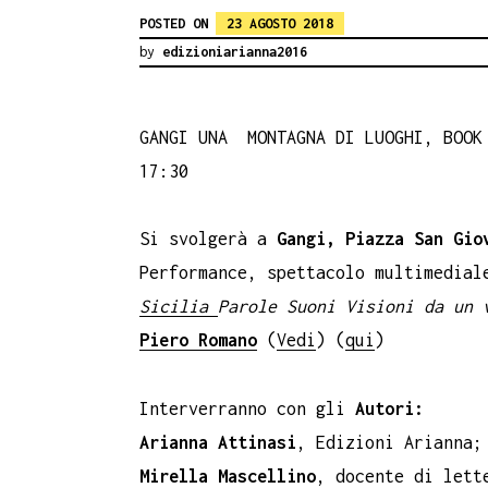
POSTED ON
23 AGOSTO 2018
by
edizioniarianna2016
GANGI UNA MONTAGNA DI LUOGHI, BOOK 
17:30
Si svolgerà a
Gangi, Piazza San Gio
Performance, spettacolo multimedial
Sicilia
Parole Suoni Visioni da un 
Piero Romano
(
Vedi
) (
qui
)
Interverranno con gli
Autori:
Arianna Attinasi
, Edizioni Arianna;
Mirella Mascellino
, docente di lett