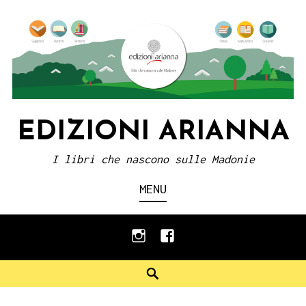
Skip
to
content
EDIZIONI ARIANNA
I libri che nascono sulle Madonie
MENU
instagram
facebook
Search