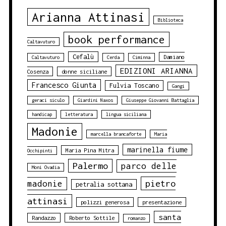
Arianna Attinasi
Biblioteca
book performance
Caltavuturo
Cefalù
Damiano
Caltavuturo
Cerda
Ciminna
EDIZIONI ARIANNA
Cosenza
donne siciliane
Francesco Giunta
Fulvia Toscano
Gangi
geraci siculo
Giardini Naxos
Giuseppe Giovanni Battaglia
handicap
letteratura
lingua siciliana
Madonie
marcella brancaforte
Maria
marinella fiume
Maria Pina Mitra
Occhipinti
Palermo
parco delle
Moni Ovadia
pietro
madonie
petralia sottana
attinasi
polizzi generosa
presentazione
santa
Randazzo
Roberto Sottile
romanzo