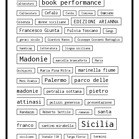
book performance
Caltavuturo
Cefalù
Damiano
Caltavuturo
Cerda
Ciminna
EDIZIONI ARIANNA
Cosenza
donne siciliane
Francesco Giunta
Fulvia Toscano
Gangi
geraci siculo
Giardini Naxos
Giuseppe Giovanni Battaglia
handicap
letteratura
lingua siciliana
Madonie
marcella brancaforte
Maria
marinella fiume
Maria Pina Mitra
Occhipinti
Palermo
parco delle
Moni Ovadia
pietro
madonie
petralia sottana
attinasi
polizzi generosa
presentazione
santa
Randazzo
Roberto Sottile
romanzo
Sicilia
franco
santino mirabella
termini
siciliano
Statale 120
Targa Florio