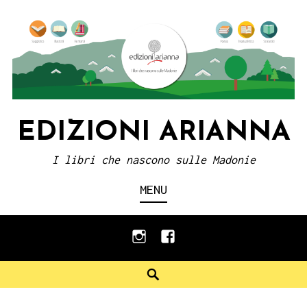
Skip
to
content
EDIZIONI ARIANNA
I libri che nascono sulle Madonie
MENU
instagram
facebook
Search