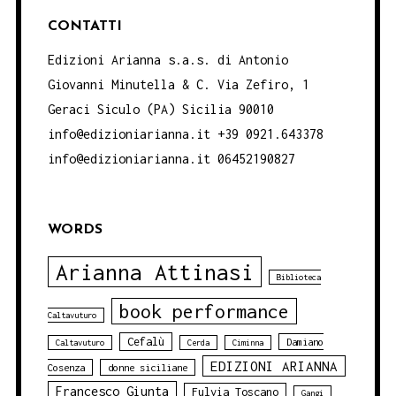
CONTATTI
Edizioni Arianna s.a.s. di Antonio
Giovanni Minutella & C. Via Zefiro, 1
Geraci Siculo (PA) Sicilia 90010
info@edizioniarianna.it +39 0921.643378
info@edizioniarianna.it 06452190827
WORDS
Arianna Attinasi
Biblioteca
book performance
Caltavuturo
Cefalù
Damiano
Caltavuturo
Cerda
Ciminna
EDIZIONI ARIANNA
Cosenza
donne siciliane
Francesco Giunta
Fulvia Toscano
Gangi