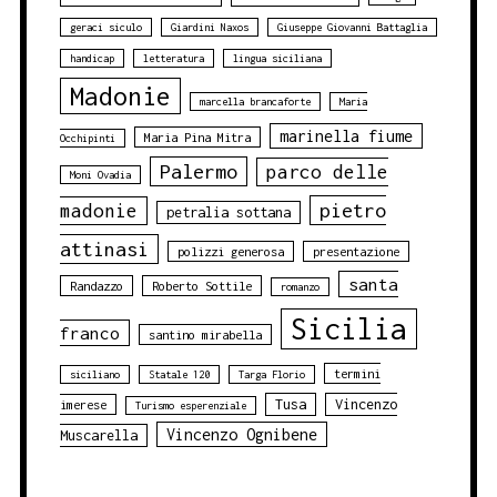
geraci siculo
Giardini Naxos
Giuseppe Giovanni Battaglia
handicap
letteratura
lingua siciliana
Madonie
marcella brancaforte
Maria
marinella fiume
Maria Pina Mitra
Occhipinti
Palermo
parco delle
Moni Ovadia
pietro
madonie
petralia sottana
attinasi
polizzi generosa
presentazione
santa
Randazzo
Roberto Sottile
romanzo
Sicilia
franco
santino mirabella
termini
siciliano
Statale 120
Targa Florio
Tusa
Vincenzo
imerese
Turismo esperenziale
Vincenzo Ognibene
Muscarella