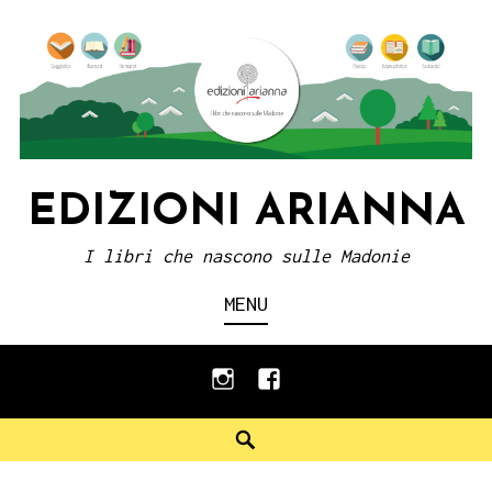
Skip
to
content
EDIZIONI ARIANNA
I libri che nascono sulle Madonie
MENU
instagram
facebook
Search