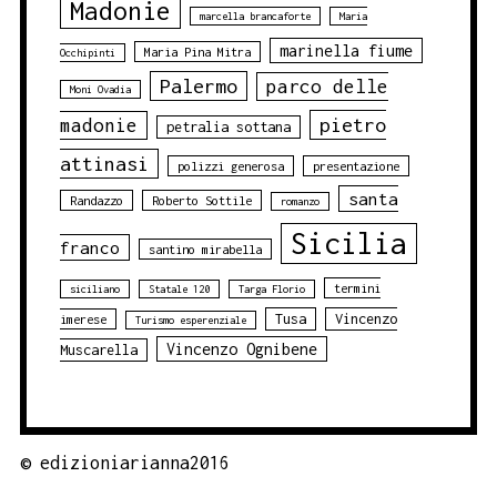
Madonie
marcella brancaforte
Maria
marinella fiume
Maria Pina Mitra
Occhipinti
Palermo
parco delle
Moni Ovadia
pietro
madonie
petralia sottana
attinasi
polizzi generosa
presentazione
santa
Randazzo
Roberto Sottile
romanzo
Sicilia
franco
santino mirabella
termini
siciliano
Statale 120
Targa Florio
Tusa
Vincenzo
imerese
Turismo esperenziale
Vincenzo Ognibene
Muscarella
©
edizioniarianna2016