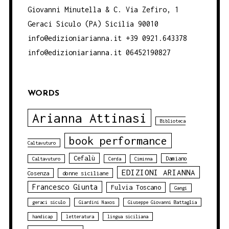
Giovanni Minutella & C. Via Zefiro, 1
Geraci Siculo (PA) Sicilia 90010
info@edizioniarianna.it +39 0921.643378
info@edizioniarianna.it 06452190827
WORDS
Arianna Attinasi
Biblioteca
book performance
Caltavuturo
Cefalù
Damiano
Caltavuturo
Cerda
Ciminna
EDIZIONI ARIANNA
Cosenza
donne siciliane
Francesco Giunta
Fulvia Toscano
Gangi
geraci siculo
Giardini Naxos
Giuseppe Giovanni Battaglia
handicap
letteratura
lingua siciliana