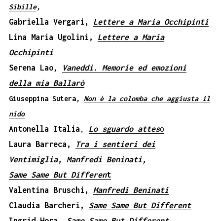
Sibille
,
Gabriella Vergari,
Lettere a Maria Occhipinti
Lina Maria Ugolini,
Lettere a Maria
Occhipinti
Serena Lao
,
Vaneddi. Memorie ed emozioni
della mia Ballarò
Giuseppina Sutera
,
Non è la colomba che aggiusta il
nido
Antonella Italia
,
Lo sguardo attes
o
Laura Barreca,
Tra i sentieri dei
Ventimiglia,
Manfredi Beninati,
Same Same But Differen
t
Valentina Bruschi,
Manfredi Beninati
Claudia Barcheri,
Same Same But Different
Ingrid Hora,
Same Same But Different