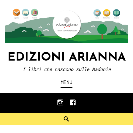
Skip
to
content
EDIZIONI ARIANNA
I libri che nascono sulle Madonie
MENU
instagram
facebook
Search