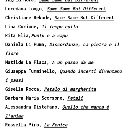
Loredana Longo
,
Same Same But Diffe
rent
Christiane Rekade,
Same Same But Different
Lina Curione,
Il tempo culla
Rita Elia,
Puntu e a capu
Daniela Li Puma,
Discordanze
,
La pietra e il
fiore
Matilde La Placa,
A un passo da me
Giuseppa Tumminello,
Quando incerti diventano
i passi
Gisella Rocca
,
Petalo di margherita
Barbara Maria Scorsone,
Petali
Alessandra Distefano,
Quello che manca è
l’anima
Rossella Piro,
La Fenice