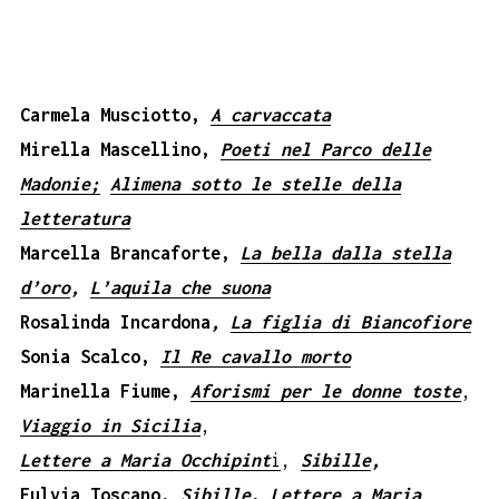
Carmela Musciotto,
A carvaccata
Mirella Mascellino,
Poeti nel Parco delle
Madonie;
Alimena sotto le stelle della
letteratura
Marcella Brancaforte,
La bella dalla stella
d’oro
,
L’aquila che suona
Rosalinda Incardona
,
La figlia di Biancofiore
Sonia Scalco,
Il Re cavallo morto
Marinella Fiume,
Aforismi per
le
donne toste
,
Viaggio in Sicilia
,
Lettere a Maria Occhipint
i
,
Sibille
,
Fulvia Toscano,
Sibille
,
Lettere a Maria